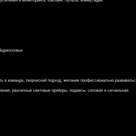
усиления и мониторинга, бэклайн, пульты, коммутация.
Подмосковье.
ать в команде, творческий подход, желание профессионально развиватьс
ления, различные световые приборы, подвесы, силовая и сигнальная