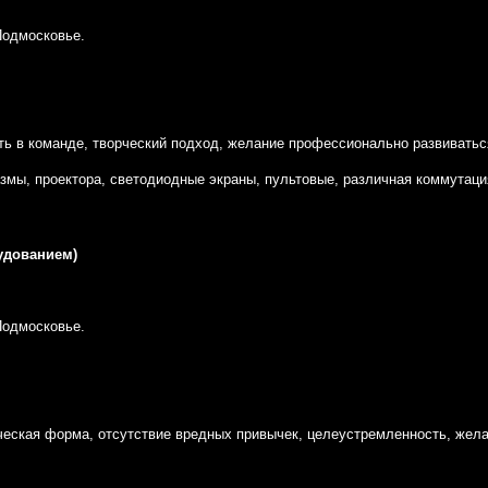
Подмосковье.
ать в команде, творческий подход, желание профессионально развиватьс
змы, проектора, светодиодные экраны, пультовые, различная коммутаци
удованием)
Подмосковье.
ическая форма, отсутствие вредных привычек, целеустремленность, жел