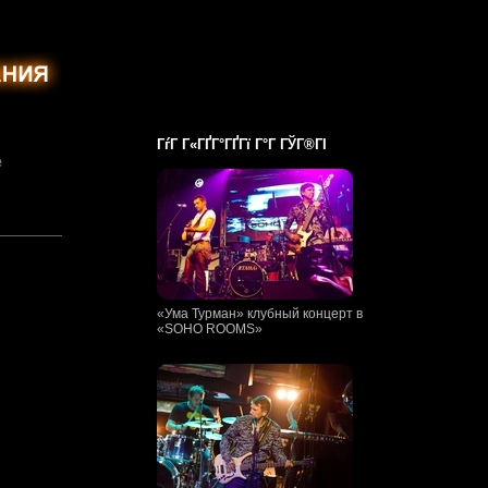
ГѓГ Г«ГҐГ°ГҐГї Г°Г ГЎГ®ГІ
е
«Ума Турман» клубный концерт в
«SOHO ROOMS»