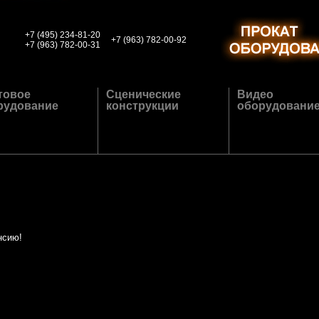
+7 (495) 234-81-20
+7 (963) 782-00-92
+7 (963) 782-00-31
товое
Сценические
Видео
рудование
конструкции
оборудовани
нсию!