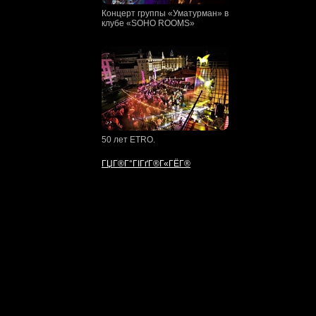
Концерт группы «Уматурман» в
клубе «SOHO ROOMS»
50 лет ETRO.
ГЏГ®Г°ГІГґГ®Г«ГЁГ®