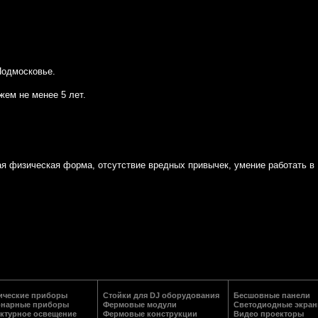
Подмосковье.
жем не менее 5 лет.
ая физическая форма, отсутствие вредных привычек, умение работать в
ические приборы
Стойки для DJ оборудования
Бесшовные панели
онарные приборы
Фермовые модули
Светодиодные экра
ктурное освещение
Фермовые конструкции
Видео проекторы